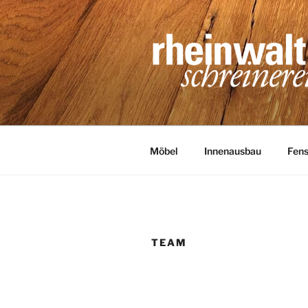
Zum
Inhalt
springen
SCHREINE
Handwerkstradition seit 1905
Möbel
Innenausbau
Fens
TEAM